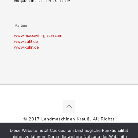
info@landmaschinen-krauss.de
Partner
www.masseyferguson.com
www.stihl.de
www.kuhn.de
© 2017 Landmaschinen Krauß. All Rights
Reserved. |
Impressum
|
Datenschutz
|
AGB
|
Diese Website nutzt Cookies, um bestmögliche Funktionalität
Umsetzung:
Hüniger Werbeagentur
bieten zu können. Durch die weitere Nutzung der Webseite