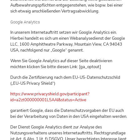
Aufbewahrungspflichten entgegenstehen, wie bspw. bei einer
sich etwaig anschließenden Vertragsabwicklung.
Google Analytics
In unserem Internetauftritt setzen wir Google Analytics ein.
Hierbei handelt es sich um einen Webanalysedienst der Google
LLC, 1600 Amphitheatre Parkway, Mountain View, CA 94043
USA, nachfolgend nur „Google“ genannt.
Wenn Sie Google Analytics auf dieser Seite deaktivieren
möchten klicken Sie bitte diesen Link: [ga_optout]
Durch die Zertifizierung nach dem EU-US-Datenschutzschild
(„EU-US Privacy Shield“)
https://www.privacyshield.gov/participant?
id=a2zt000000001L5AAI&status=Active
garantiert Google, dass die Datenschutzvorgaben der EU auch
bei der Verarbeitung von Daten in den USA eingehalten werden.
Der Dienst Google Analytics dient zur Analyse des
Nutzungsverhaltens unseres Internetauftritts. Rechtsgrundlage
ist Art. 6 Abs. 1 lit. f) DSGVO. Unser berechtigtes Interesse liegt