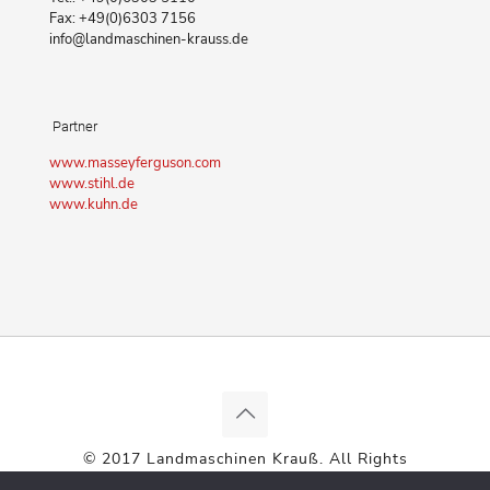
Fax: +49(0)6303 7156
info@landmaschinen-krauss.de
Partner
www.masseyferguson.com
www.stihl.de
www.kuhn.de
© 2017 Landmaschinen Krauß. All Rights
Reserved. |
Impressum
|
Datenschutz
|
AGB
|